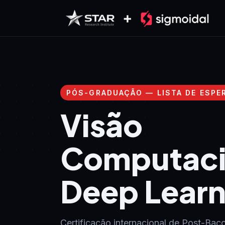
Pular para o conteúdo
PÓS-GRADUAÇÃO — LISTA DE ESPE
Visão
Computaci
Deep Learn
Certificação internacional de Post-Bacc