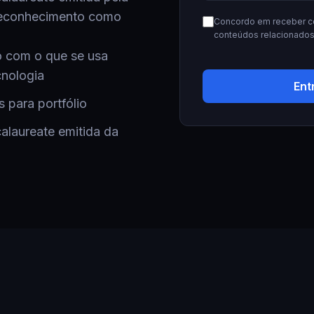
reconhecimento como
Concordo em receber c
conteúdos relacionados
o com o que se usa
cnologia
Ent
 para portfólio
alaureate emitida da